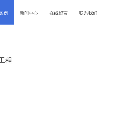
案例
新闻中心
在线留言
联系我们
工程