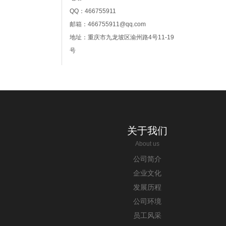
QQ：466755911
邮箱：466755911@qq.com
地址：重庆市九龙坡区渝州路4号11-19
号
关于我们
About us
公司简介
企业文化
发展历程
公司环境
员工风采